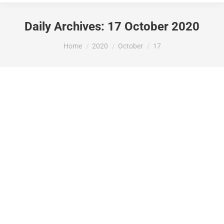
Daily Archives:
17 October 2020
You are here:
Home
2020
October
17
La Generalitat atorga 36774.92 € per a la
renovació de les instal·lacions
d’enllumenat públic de Benialí, Benissivà
– Benitaia i Benissili.
Subvencions rebudes
By
Maria Jose Puig
17 October 2020