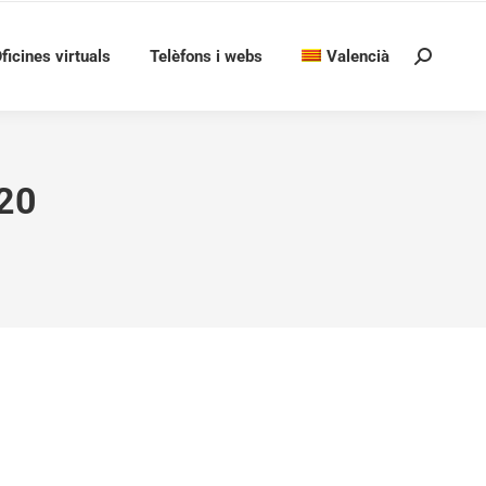
ficines virtuals
Telèfons i webs
Valencià
Search:
20
e protecció de bens d’interés cultural de