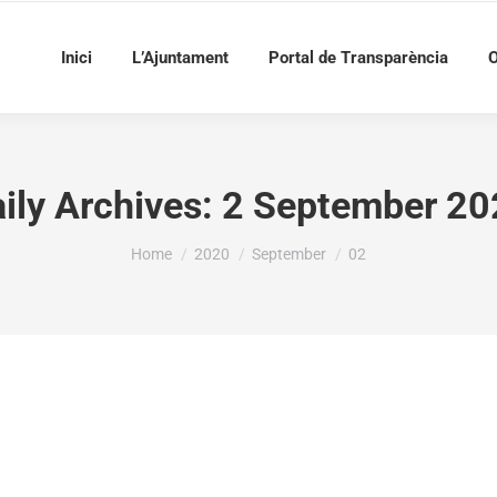
Inici
L’Ajuntament
Portal de Transparència
O
ily Archives:
2 September 20
You are here:
Home
2020
September
02
t atorga 16387.27 € per a la realització del catàleg d