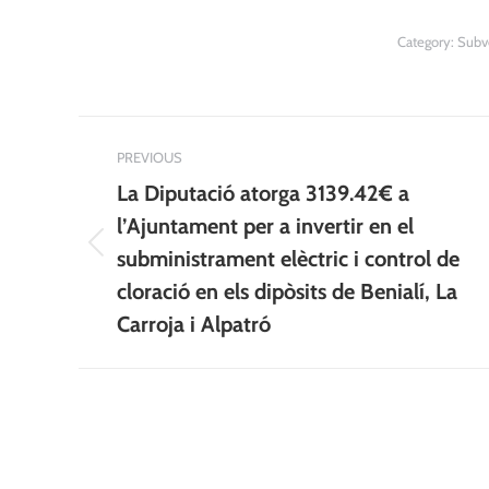
Category:
Subv
Post
PREVIOUS
navigation
La Diputació atorga 3139.42€ a
l’Ajuntament per a invertir en el
Previous
subministrament elèctric i control de
post:
cloració en els dipòsits de Benialí, La
Carroja i Alpatró