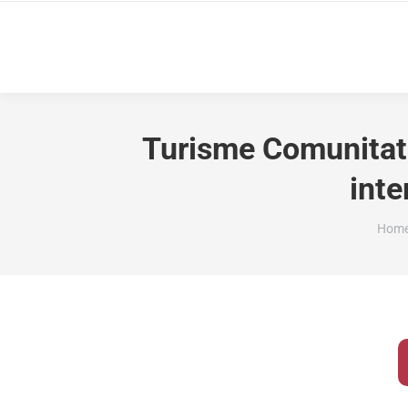
Turisme Comunitat 
inte
You a
Hom