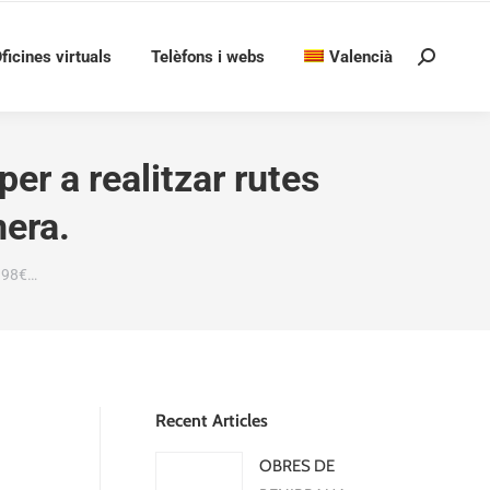
ficines virtuals
Telèfons i webs
Valencià
Search:
r a realitzar rutes
nera.
.98€…
Recent Articles
OBRES DE