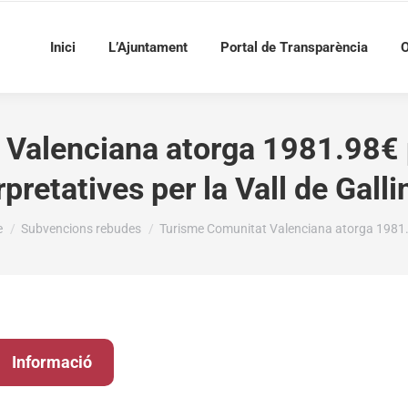
Inici
L’Ajuntament
Portal de Transparència
O
Valenciana atorga 1981.98€ pe
rpretatives per la Vall de Galli
re here:
e
Subvencions rebudes
Turisme Comunitat Valenciana atorga 1981
Informació