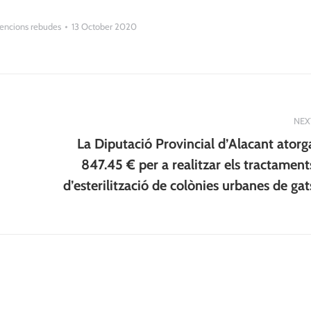
encions rebudes
13 October 2020
NEX
La Diputació Provincial d’Alacant atorg
Next
847.45 € per a realitzar els tractament
post:
d’esterilització de colònies urbanes de gat