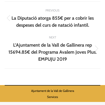
Post
PREVIOUS
navigation
La Diputació atorga 855€ per a cobrir les
Previous
despeses del curs de natació infantil.
post:
NEXT
L’Ajuntament de la Vall de Gallinera rep
Next
15694.85€ del Programa Avalem Joves Plus.
post:
EMPUJU 2019
Ajuntament de la Vall de Gallinera
Services