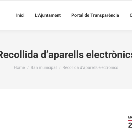
Inici
L’Ajuntament
Portal de Transparència
O
Recollida d’aparells electrònic
You are here:
Home
Ban municipal
Recollida d’aparells electrònics
M
2