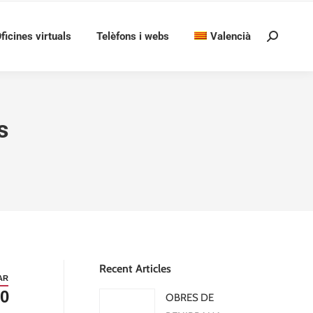
ficines virtuals
Telèfons i webs
Valencià
Search:
s
Recent Articles
AR
0
OBRES DE