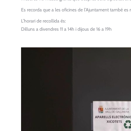
Es recorda que a les oficines de l’Ajuntament també es 
L’horari de recollida és:
Dilluns a divendres 11 a 14h i dijous de 16 a 19h