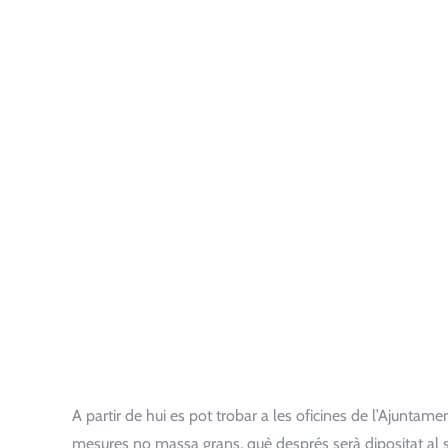
A partir de hui es pot trobar a les oficines de l’Ajuntame
mesures no massa grans, què després serà dipositat al s