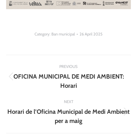
Category:
Ban municipal
26 April 2025
Post
PREVIOUS
navigation
OFICINA MUNICIPAL DE MEDI AMBIENT:
Previous
Horari
post:
NEXT
Horari de l’Oficina Municipal de Medi Ambient
Next
per a maig
post: