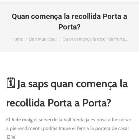
Quan comença la recollida Porta a
Porta?
You are here:
Home
Ban municipal
Quan comença la recollida Porta…
🗓️ Ja saps quan comença la
recollida Porta a Porta?
El
6 de maig
el servei de la Vall Verda ja es posa a funcionar
a ple rendiment i podràs traure el fem a la porteta de casa!
🚪🗑️