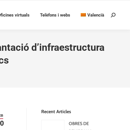
ficines virtuals
Telèfons i webs
Valencià
Search:
ntació d’infraestructura
cs
Recent Articles
EB
0
OBRES DE