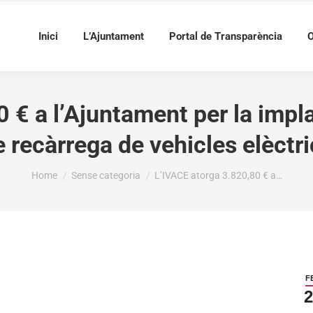
Inici
L’Ajuntament
Portal de Transparència
O
 € a l’Ajuntament per la impla
e recàrrega de vehicles elèctri
You are here:
Home
Sense categoria
L’IVACE atorga 3.820,80 € a…
F
2