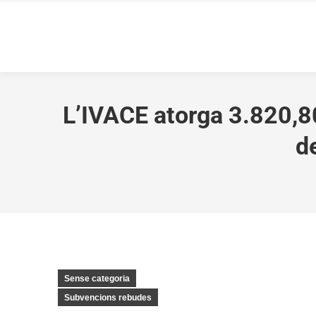
L’IVACE atorga 3.820,80
d
Sense categoria
Subvencions rebudes