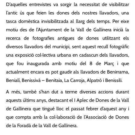
D’aquelles entrevistes va sorgir la necessitat de visibilitzar
l’antic ús que feien les dones dels nostres llavadors, una
tasca domèstica invisibilitzada al llarg dels temps. Per eixe
motiu des de l’Ajuntament de la Vall de Gallinera inicià la
recerca de fotografies antigues de dones utilitzant els
diversos llavadors del municipi, sent aquest recull fotogràfic
una exposició col·lectiva urbana en cadascun dels llavadors,
que fou inaugurada amb motiu del 8 de Març i que
actualment encara es pot gaudir als llavadors de Benirrama,
Benialí, Benissivà – Benitaia, La Carroja, Alpatró i Benissili.
A més, també s’han dut a terme diverses accions durant
aquests últims anys, destacant el I Aplec de Dones de la Vall
de Gallinera que tingué lloc el passat febrer d’aquest any i
que compta amb la col·laboració de l’Associació de Dones
de la Foradà de la Vall de Gallinera.