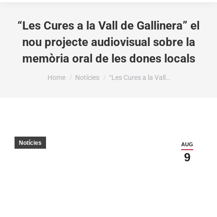
“Les Cures a la Vall de Gallinera” el
nou projecte audiovisual sobre la
memòria oral de les dones locals
You are here:
Home
Notícies
“Les Cures a la Vall…
Notícies
AUG
9