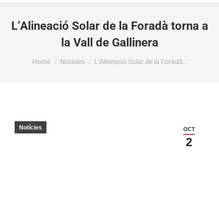
L’Alineació Solar de la Foradà torna a
la Vall de Gallinera
You are here:
Home
Notícies
L’Alineació Solar de la Foradà…
Notícies
OCT
2