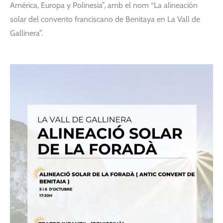
América, Europa y Polinesia”, amb el nom “La alineación
solar del convento franciscano de Benitaya en La Vall de
Gallinera”.