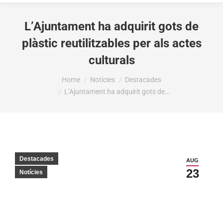
L’Ajuntament ha adquirit gots de
plàstic reutilitzables per als actes
culturals
You are here:
Home
Notícies
Destacades
L’Ajuntament ha adquirit gots de…
Destacades
AUG
23
Notícies