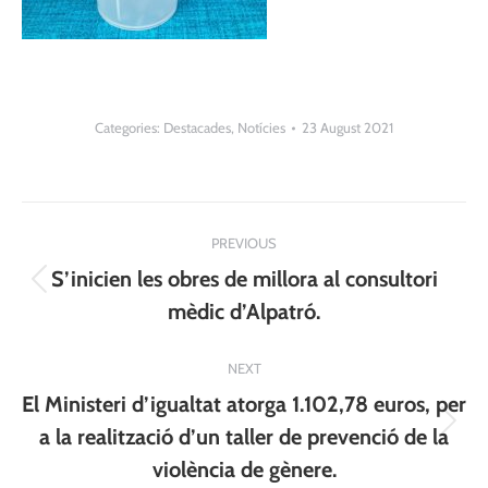
Categories:
Destacades
,
Notícies
23 August 2021
Post
PREVIOUS
navigation
S’inicien les obres de millora al consultori
Previous
mèdic d’Alpatró.
post:
NEXT
El Ministeri d’igualtat atorga 1.102,78 euros, per
Next
a la realització d’un taller de prevenció de la
post:
violència de gènere.