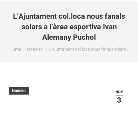
L’Ajuntament col.loca nous fanals
solars a l’àrea esportiva Ivan
Alemany Puchol
You are here:
Home
Notícies
L’Ajuntament col.loca nous fanals solars…
Notícies
NOV
3