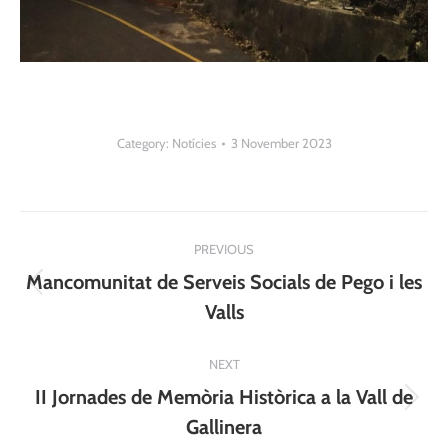
Category:
Notícies
3 November 2023
Post
PREVIOUS
navigation
Mancomunitat de Serveis Socials de Pego i les
Previous
Valls
post:
NEXT
II Jornades de Memòria Històrica a la Vall de
Next
Gallinera
post: