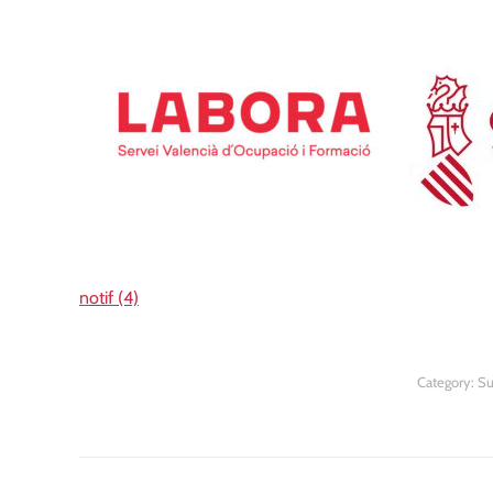
notif (4)
Category:
Su
Post