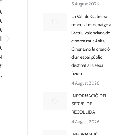
T
5 August 2026
A
La Vall de Gallinera
A
rendeix homenatge a
A
l’actriu valenciana de
I
cinema mut Anita
A
Giner amb la creació
N
d’un espai públic
Y
destinat a la seua
figura
.
4 August 2026
INFORMACIÓ DEL
SERVEI DE
RECOLLIDA
4 August 2026
INFORMACIÓ