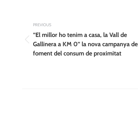
navigation
PREVIOUS
“El millor ho tenim a casa, la Vall de
Previous
Gallinera a KM 0” la nova campanya de
post:
foment del consum de proximitat