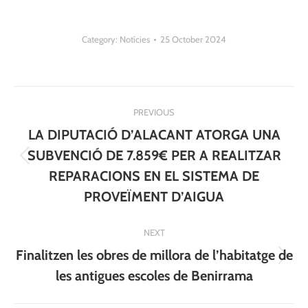
Category:
Notícies
25 October 2024
Post
PREVIOUS
navigation
LA DIPUTACIÓ D’ALACANT ATORGA UNA
SUBVENCIÓ DE 7.859€ PER A REALITZAR
Previous
REPARACIONS EN EL SISTEMA DE
post:
PROVEÏMENT D’AIGUA
NEXT
Finalitzen les obres de millora de l’habitatge de
Next
les antigues escoles de Benirrama
post: