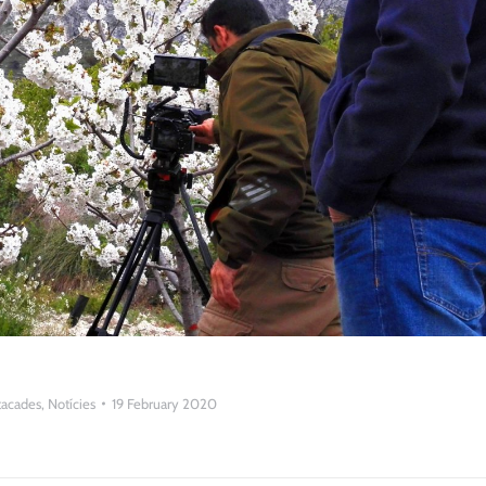
tacades
,
Notícies
19 February 2020