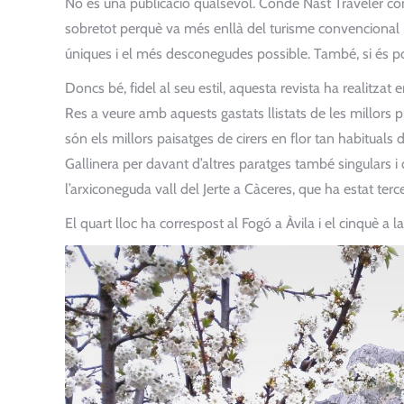
No és una publicació qualsevol. Condé Nast Traveler const
sobretot perquè va més enllà del turisme convencional i 
úniques i el més desconegudes possible. També, si és po
Doncs bé, fidel al seu estil, aquesta revista ha realitza
Res a veure amb aquests gastats llistats de les millors 
són els millors paisatges de cirers en flor tan habituals 
Gallinera per davant d’altres paratges també singulars i
l’arxiconeguda vall del Jerte a Càceres, que ha estat terce
El quart lloc ha correspost al Fogó a Àvila i el cinquè a 