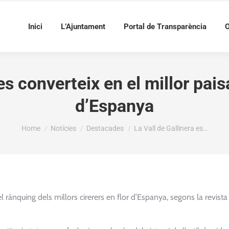
Inici
L’Ajuntament
Portal de Transparència
O
es converteix en el millor pais
d’Espanya
You are here:
Home
Notícies
Destacades
La Vall de Gallinera es…
 el rànquing dels millors cirerers en flor d’Espanya, segons la revista