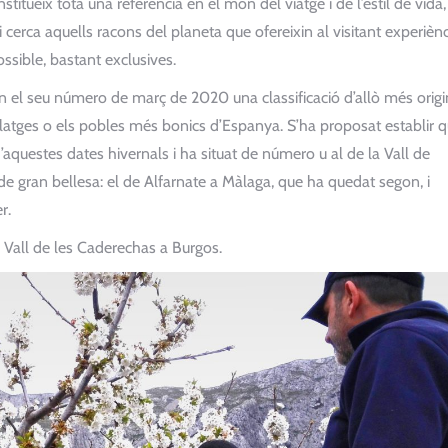
itueix tota una referència en el món del viatge i de l’estil de vida,
cerca aquells racons del planeta que ofereixin al visitant experièn
ssible, bastant exclusives.
t en el seu número de març de 2020 una classificació d’allò més origi
platges o els pobles més bonics d’Espanya. S’ha proposat establir q
d’aquestes dates hivernals i ha situat de número u al de la Vall de
 de gran bellesa: el de Alfarnate a Màlaga, que ha quedat segon, i
r.
la Vall de les Caderechas a Burgos.