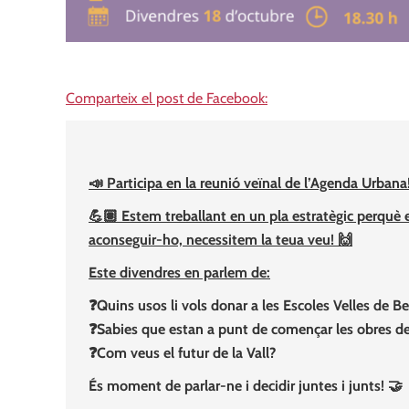
Comparteix el post de Facebook:
📣 Participa en la reunió veïnal de l’Agenda Urbana
💪🏽 Estem treballant en un pla estratègic perquè e
aconseguir-ho, necessitem la teua veu! 🙌
Este divendres en parlem de:
❓Quins usos li vols donar a les Escoles Velles de Be
❓Sabies que estan a punt de començar les obres de
❓Com veus el futur de la Vall?
És moment de parlar-ne i decidir juntes i junts! 🤝