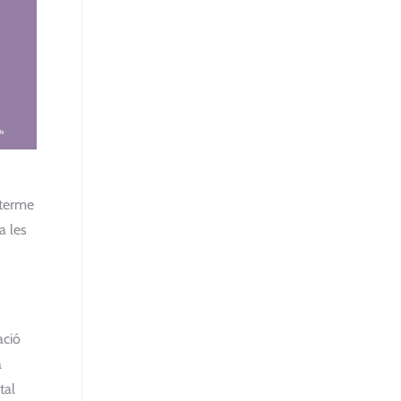
 terme
a les
ació
à
tal