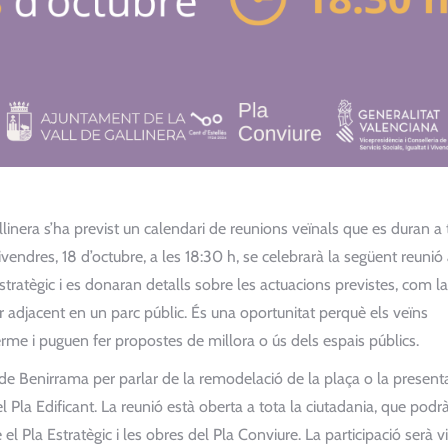
llinera s’ha previst un calendari de reunions veïnals que es duran a
endres, 18 d’octubre, a les 18:30 h, se celebrarà la següent reunió 
tratègic i es donaran detalls sobre les actuacions previstes, com la
lar adjacent en un parc públic. És una oportunitat perquè els veïns
me i puguen fer propostes de millora o ús dels espais públics.
a de Benirrama per parlar de la remodelació de la plaça o la present
l Pla Edificant. La reunió està oberta a tota la ciutadania, que podr
l Pla Estratègic i les obres del Pla Conviure. La participació serà vi