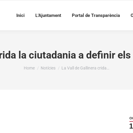
Inici
L’Ajuntament
Portal de Transparència
O
rida la ciutadania a definir el
You are here:
Home
Notícies
La Vall de Gallinera crida…
O
1