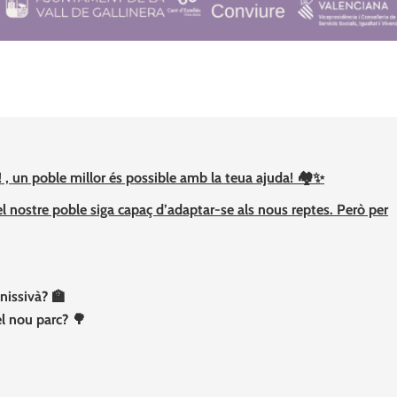
! , un poble millor és possible amb la teua ajuda! 🏘️✨
l nostre poble siga capaç d’adaptar-se als nous reptes. Però per
nissivà? 🏫
l nou parc? 🌳