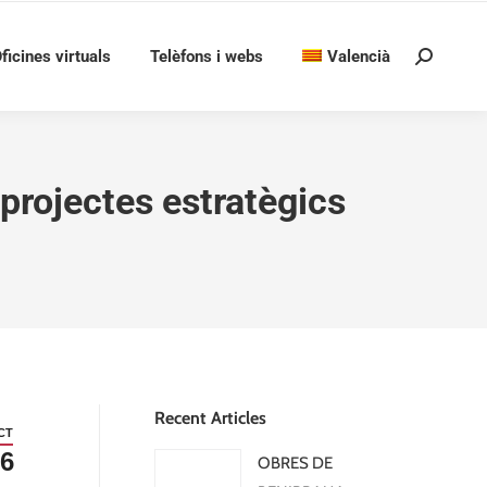
ficines virtuals
Telèfons i webs
Valencià
Search:
s projectes estratègics
Recent Articles
CT
6
OBRES DE