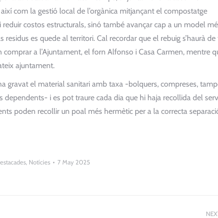
, així com la gestió local de l’orgànica mitjançant el compostatge
i reduir costos estructurals, sinó també avançar cap a un model més
residus es quede al territori. Cal recordar que el rebuig s’haurà de 
n comprar a l’Ajuntament, el forn Alfonso i Casa Carmen, mentre q
ateix ajuntament.
a gravat el material sanitari amb taxa -bolquers, compreses, tamp
s dependents- i es pot traure cada dia que hi haja recollida del serv
nts poden recollir un poal més hermètic per a la correcta separaci
estacades
,
Notícies
7 May 2025
NEX