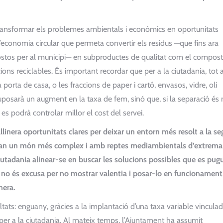
e transformar els problemes ambientals i econòmics en oportunitats
d’economia circular que permeta convertir els residus —que fins ara
stos per al municipi— en subproductes de qualitat com el compost
ions reciclables. És important recordar que per a la ciutadania, tot a
 porta de casa, o les fraccions de paper i cartó, envasos, vidre, oli
uposarà un augment en la taxa de fem, sinó que, si la separació és
i es podrà controlar millor el cost del servei.
allinera oportunitats clares per deixar un entorn més resolt a la s
ebran un món més complex i amb reptes mediambientals d’extrema
 ciutadania alinear-se en buscar les solucions possibles que es pug
 no és excusa per no mostrar valentia i posar-lo en funcionamen
nera.
tats: enguany, gràcies a la implantació d’una taxa variable vinculad
a per a la ciutadania. Al mateix temps, l’Ajuntament ha assumit