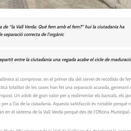
de “la Vall Verda: Què fem amb el fem?” hui la ciutadania ha
separació correcta de l’orgànic
epartit entre la ciutadania una vegada acabe el cicle de maduraci
allinera al comprovar, en el primer dia del servei de recollida de f
àctica totalitat de les cases han fet una separació acurada, generant
mpost. Un adob de gran valor per a realimentar els bancals, els jard
t per a l’ús de la ciutadania. Aquesta satisfacció és notable perquè
an en el sistema de la Vall Verda perquè des de l’Oficina Municipal