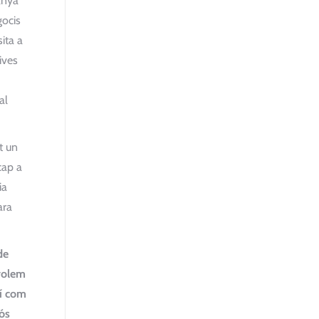
anya
gocis
ita a
ives
al
t un
cap a
ia
ara
de
volem
tí com
uós