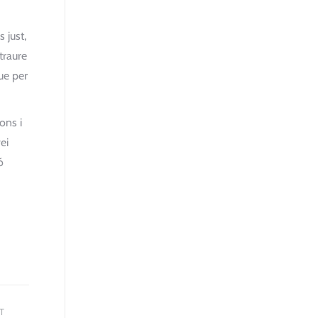
 just,
traure
ue per
ons i
ei
ó
T