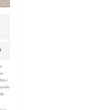
ó
em
 un
ins i
 només
 de