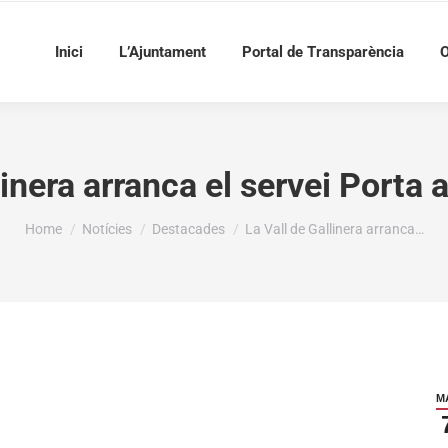
Inici
L’Ajuntament
Portal de Transparència
O
linera arranca el servei Porta 
You are here:
Home
Notícies
Destacades
La Vall de Gallinera arranca…
M