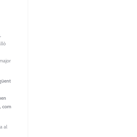
,
llò
 major
egüent
uen
t, com
a al