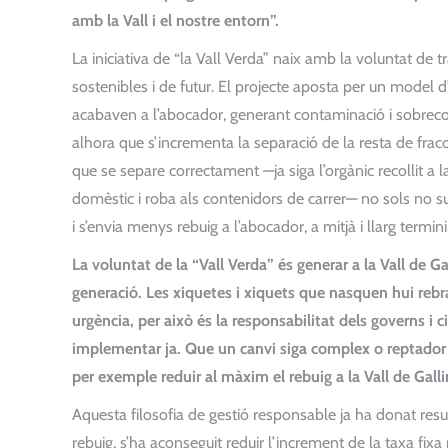
amb la Vall i el nostre entorn”.
La iniciativa de “la Vall Verda” naix amb la voluntat d
sostenibles i de futur. El projecte aposta per un model 
acabaven a l’abocador, generant contaminació i sobreco
alhora que s’incrementa la separació de la resta de fracc
que se separe correctament —ja siga l’orgànic recollit a la
domèstic i roba als contenidors de carrer— no sols no s
i s’envia menys rebuig a l’abocador, a mitjà i llarg termin
La voluntat de la “Vall Verda” és generar a la Vall de G
generació. Les xiquetes i xiquets que nasquen hui r
urgència, per això és la responsabilitat dels governs i
implementar ja. Que un canvi siga complex o reptador
per exemple reduir al màxim el rebuig a la Vall de Galli
Aquesta filosofia de gestió responsable ja ha donat resul
rebuig, s’ha aconseguit reduir l’increment de la taxa fix