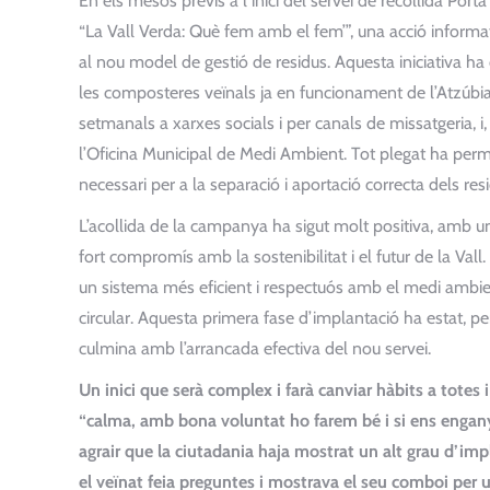
En els mesos previs a l’inici del servei de recollida Por
“La Vall Verda: Què fem amb el fem’”, una acció informativ
al nou model de gestió de residus. Aquesta iniciativa ha 
les composteres veïnals ja en funcionament de l’Atzúbia,
setmanals a xarxes socials i per canals de missatgeria, i,
l’Oficina Municipal de Medi Ambient. Tot plegat ha permés
necessari per a la separació i aportació correcta dels res
L’acollida de la campanya ha sigut molt positiva, amb u
fort compromís amb la sostenibilitat i el futur de la Vall
un sistema més eficient i respectuós amb el medi ambien
circular. Aquesta primera fase d’implantació ha estat, per
culmina amb l’arrancada efectiva del nou servei.
Un inici que serà complex i farà canviar hàbits a totes
“calma, amb bona voluntat ho farem bé i si ens engan
agrair que la ciutadania haja mostrat un alt grau d’impl
el veïnat feia preguntes i mostrava el seu comboi per