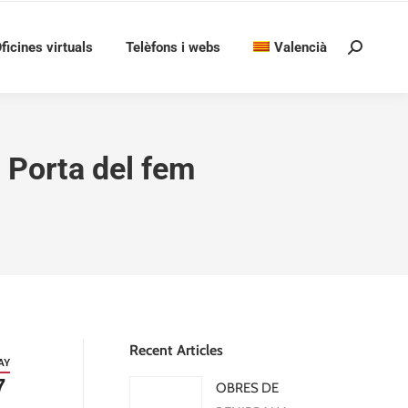
ficines virtuals
Telèfons i webs
Valencià
Search:
a Porta del fem
Recent Articles
AY
7
OBRES DE