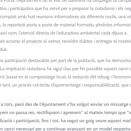
ta a Porta, l’Ajuntament de la Vall de Gallinera ha desplegat la camp
a i participativa que ha servit per a preparar la ciutadania i els ne
comptat amb huit reunions informatives als diferents nuclis, una vis
 la repartició porta a porta de material formatiu, píndoles informat
 així com, l’atenció directa de l’educadora ambiental cada dijous a
 acostar el projecte al veïnat, resoldre dubtes i entregar el materi
idus.
na participació destacable per part de la població, que ha demostra
. La implicació ciutadana ha sigut clau per fer possible aquest canvi 
t, basat en el compostatge local, la reducció del rebuig i l’econom
 tant, un procés col·lectiu d’aprenentatge i responsabilització, que 
 i a tots, però des de l’Ajuntament s’ha volgut enviar un missatge 
yem no passa res, rectifiquem i aprenem” al mateix temps que “
icació i participació, fins i tot, ha segut un goig veure aquest ma
 un canvi necessari per a continuar avançant en un model respect