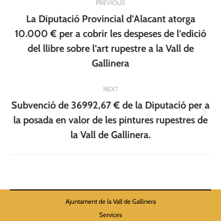
PREVIOUS
navigation
La Diputació Provincial d’Alacant atorga
10.000 € per a cobrir les despeses de l’edició
Previous
del llibre sobre l’art rupestre a la Vall de
post:
Gallinera
NEXT
Subvenció de 36992,67 € de la Diputació per a
Next
la posada en valor de les pintures rupestres de
post:
la Vall de Gallinera.
Ajuntament de la Vall de Gallinera
Services