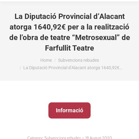
La Diputació Provincial d’Alacant
atorga 1640,92€ per a la realització
de l’obra de teatre “Metrosexual” de
Farfullit Teatre
You are here:
Home
Subvencions rebudes
La Diputació Provincial d’Alacant atorga 1640,92€…
Informació
Category:
Subvencions rebudes
19 August 2020