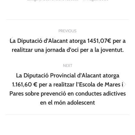
Post
PREVIOUS
navigation
La Diputació d’Alacant atorga 1451,07€ per a
Previous
realitzar una jornada d’oci per a la joventut.
post:
NEXT
La Diputació Provincial d’Alacant atorga
1.161,60 € per a realitzar l’Escola de Mares i
Next
Pares sobre prevenció en conductes adictives
post:
en el món adolescent