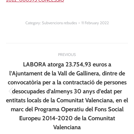
Category:
Subvencions rebudes
11 February 2022
Post
PREVIOUS
navigation
LABORA atorga 23.754,93 euros a
l’Ajuntament de la Vall de Gallinera, dintre de
convocatòria per a la contractació de persones
desocupades d’almenys 30 anys d’edat per
Previous
entitats locals de la Comunitat Valenciana, en el
post:
marc del Programa Operatiu del Fons Social
Europeu 2014-2020 de la Comunitat
Valenciana