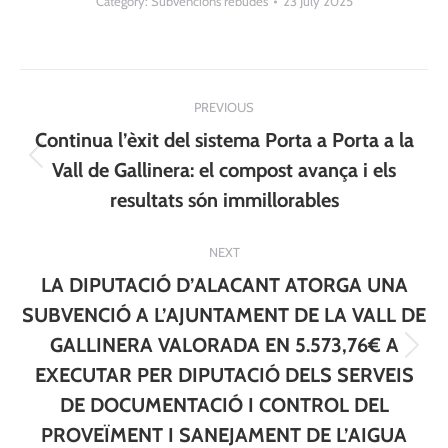
Category:
Subvencions rebudes
23 July 2025
Post
PREVIOUS
navigation
Continua l’èxit del sistema Porta a Porta a la
Previous
Vall de Gallinera: el compost avança i els
post:
resultats són immillorables
NEXT
LA DIPUTACIÓ D’ALACANT ATORGA UNA
SUBVENCIÓ A L’AJUNTAMENT DE LA VALL DE
GALLINERA VALORADA EN 5.573,76€ A
Next
EXECUTAR PER DIPUTACIÓ DELS SERVEIS
post:
DE DOCUMENTACIÓ I CONTROL DEL
PROVEÏMENT I SANEJAMENT DE L’AIGUA