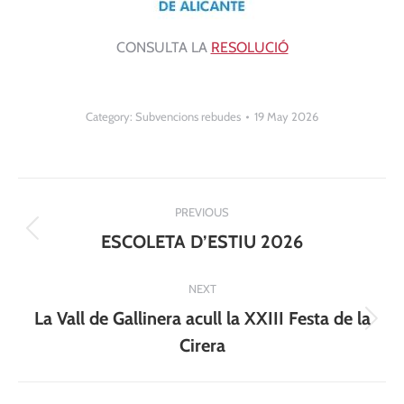
CONSULTA LA
RESOLUCIÓ
Category:
Subvencions rebudes
19 May 2026
Post
PREVIOUS
navigation
Previous
ESCOLETA D’ESTIU 2026
post:
NEXT
La Vall de Gallinera acull la XXIII Festa de la
Next
Cirera
post: