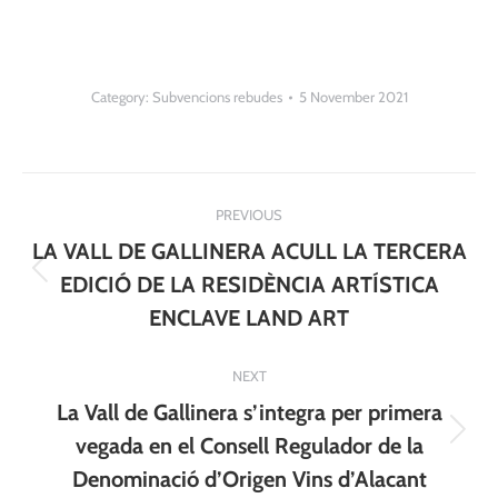
Category:
Subvencions rebudes
5 November 2021
Post
PREVIOUS
navigation
LA VALL DE GALLINERA ACULL LA TERCERA
Previous
EDICIÓ DE LA RESIDÈNCIA ARTÍSTICA
post:
ENCLAVE LAND ART
NEXT
La Vall de Gallinera s’integra per primera
Next
vegada en el Consell Regulador de la
post:
Denominació d’Origen Vins d’Alacant