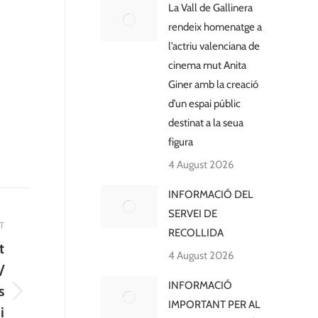
La Vall de Gallinera
rendeix homenatge a
l’actriu valenciana de
cinema mut Anita
Giner amb la creació
d’un espai públic
destinat a la seua
figura
4 August 2026
INFORMACIÓ DEL
SERVEI DE
T
RECOLLIDA
t
4 August 2026
/
INFORMACIÓ
s
IMPORTANT PER AL
i