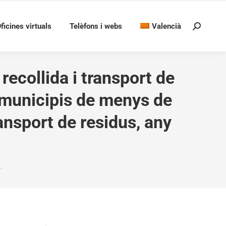
ficines virtuals
Telèfons i webs
Valencià
Search:
recollida i transport de
a municipis de menys de
ransport de residus, any
…