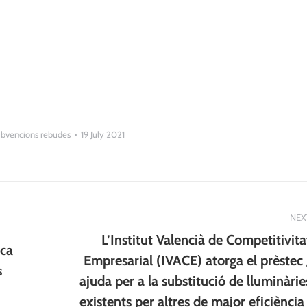
bvencions rebudes
19 July 2021
NEX
L’Institut Valencià de Competitivita
ica
Empresarial (IVACE) atorga el prèstec 
s
ajuda per a la substitució de lluminàrie
Next
existents per altres de major eficiència 