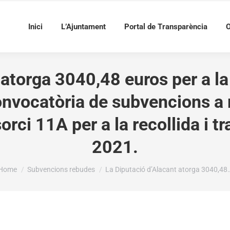
Inici
L’Ajuntament
Portal de Transparència
O
atorga 3040,48 euros per a la 
Convocatòria de subvencions 
rci 11A per a la recollida i t
2021.
You are here:
Home
Subvencions rebudes
La Diputació d’Alacant atorga 3040,48