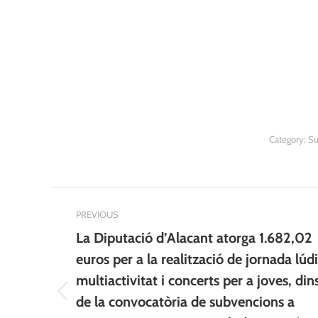
Category:
Su
Post
PREVIOUS
navigation
La Diputació d’Alacant atorga 1.682,02
euros per a la realització de jornada lúd
multiactivitat i concerts per a joves, din
Previous
de la convocatòria de subvencions a