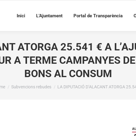
Inici
L’Ajuntament
Portal de Transparència
O
ANT ATORGA 25.541 € A L’A
DUR A TERME CAMPANYES D
BONS AL CONSUM
u are here:
me
Subvencions rebudes
LA DIPUTACIÓ D’ALACANT ATORGA 25.5
A