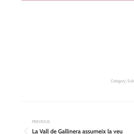
Category:
Sub
Post
navigation
PREVIOUS
La Vall de Gallinera assumeix la veu