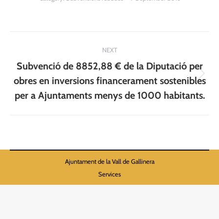
Post
NEXT
navigation
Subvenció de 8852,88 € de la Diputació per
Next
obres en inversions financerament sostenibles
post:
per a Ajuntaments menys de 1000 habitants.
Ajuntament de la Vall de Gallinera
Services