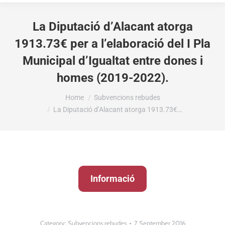
La Diputació d’Alacant atorga
1913.73€ per a l’elaboració del I Pla
Municipal d’Igualtat entre dones i
homes (2019-2022).
You are here:
Home
Subvencions rebudes
La Diputació d’Alacant atorga 1913.73€…
Informació
Category:
Subvencions rebudes
7 September 2016