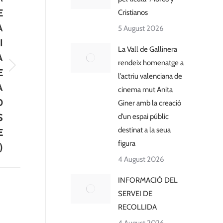
E
Cristianos
A
5 August 2026
I
La Vall de Gallinera
A
rendeix homenatge a
E
l’actriu valenciana de
A
cinema mut Anita
O
Giner amb la creació
S
d’un espai públic
destinat a la seua
E
figura
)
4 August 2026
INFORMACIÓ DEL
SERVEI DE
RECOLLIDA