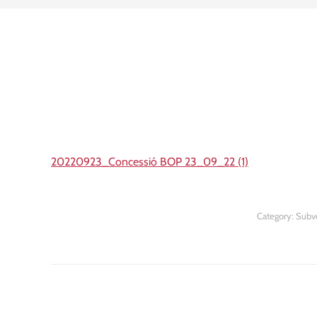
20220923_Concessió BOP 23_09_22 (1)
Category:
Subv
Post
navigation