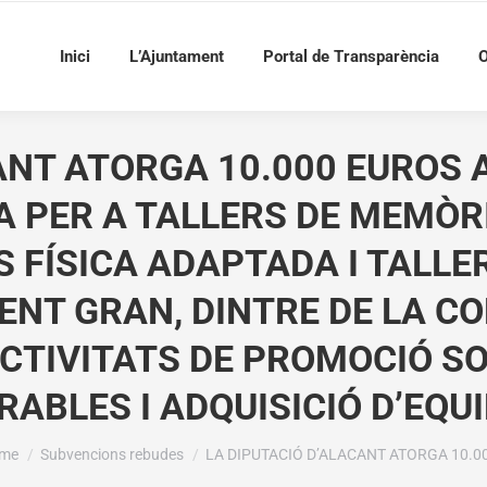
Inici
L’Ajuntament
Portal de Transparència
O
ANT ATORGA 10.000 EUROS 
A PER A TALLERS DE MEMÒ
TS FÍSICA ADAPTADA I TALL
GENT GRAN, DINTRE DE LA C
CTIVITATS DE PROMOCIÓ SO
ABLES I ADQUISICIÓ D’EQU
u are here:
me
Subvencions rebudes
LA DIPUTACIÓ D’ALACANT ATORGA 10.0