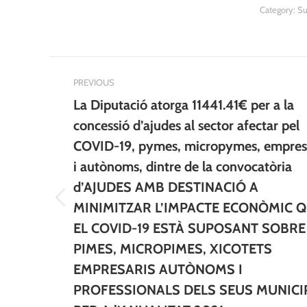
Category:
Su
Post
PREVIOUS
navigation
La Diputació atorga 11441.41€ per a la
concessió d’ajudes al sector afectar pel
COVID-19, pymes, micropymes, empres
i autònoms, dintre de la convocatòria
d’AJUDES AMB DESTINACIÓ A
Previous
MINIMITZAR L’IMPACTE ECONÒMIC 
post:
EL COVID-19 ESTÀ SUPOSANT SOBRE
PIMES, MICROPIMES, XICOTETS
EMPRESARIS AUTÒNOMS I
PROFESSIONALS DELS SEUS MUNICI