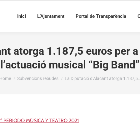
Inici
L’Ajuntament
Portal de Transparència
O
nt atorga 1.187,5 euros per a
l’actuació musical “Big Band”
You are here:
Home
Subvencions rebudes
La Diputació d’Alacant atorga 1.187,5
 PERIODO MÚSICA Y TEATRO 2021