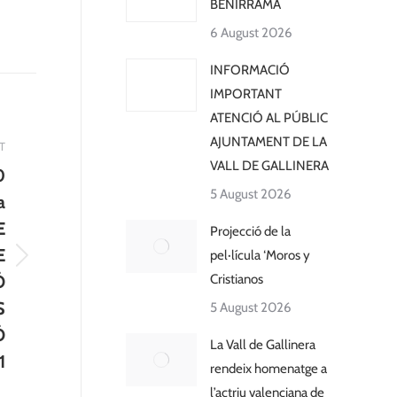
BENIRRAMA
6 August 2026
INFORMACIÓ
IMPORTANT
ATENCIÓ AL PÚBLIC
AJUNTAMENT DE LA
T
VALL DE GALLINERA
0
5 August 2026
a
E
Projecció de la
E
pel·lícula ‘Moros y
Ó
Cristianos
S
5 August 2026
Ó
La Vall de Gallinera
1
rendeix homenatge a
l’actriu valenciana de