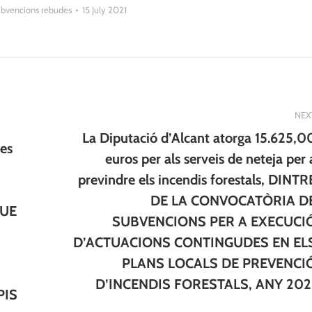
bvencions rebudes
15 July 2021
NEX
La Diputació d’Alcant atorga 15.625,0
es
euros per als serveis de neteja per 
previndre els incendis forestals, DINTR
DE LA CONVOCATÒRIA D
Next
QUE
SUBVENCIONS PER A EXECUCI
post:
D’ACTUACIONS CONTINGUDES EN EL
PLANS LOCALS DE PREVENCI
D’INCENDIS FORESTALS, ANY 202
PIS