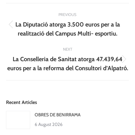
Post
PREVIOUS
navigation
La Diputació atorga 3.500 euros per a la
Previous
realització del Campus Multi- esportiu.
post:
NEXT
La Conselleria de Sanitat atorga 47.439,64
Next
euros per a la reforma del Consultori d’Alpatró.
post:
Recent Articles
OBRES DE BENIRRAMA
6 August 2026