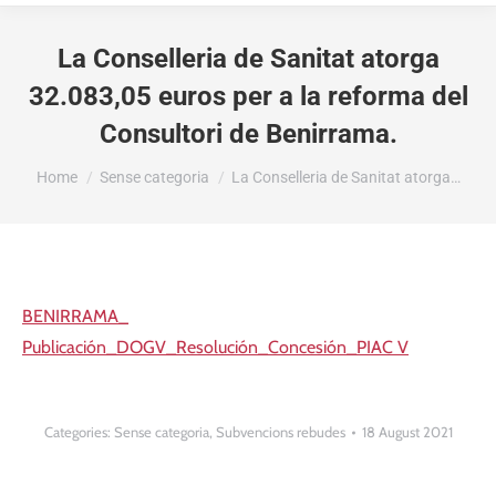
La Conselleria de Sanitat atorga
32.083,05 euros per a la reforma del
Consultori de Benirrama.
You are here:
Home
Sense categoria
La Conselleria de Sanitat atorga…
BENIRRAMA_
Publicación_DOGV_Resolución_Concesión_PIAC V
Categories:
Sense categoria
,
Subvencions rebudes
18 August 2021