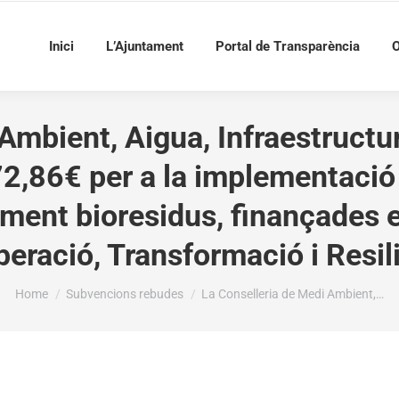
Inici
L’Ajuntament
Portal de Transparència
O
Ambient, Aigua, Infraestructure
2,86€ per a la implementació 
ment bioresidus, finançades e
eració, Transformació i Resil
You are here:
Home
Subvencions rebudes
La Conselleria de Medi Ambient,…