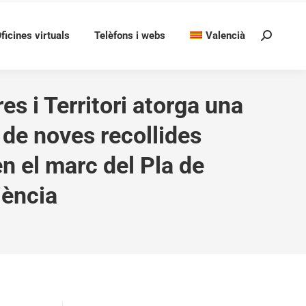
ficines virtuals
Telèfons i webs
Valencià
Search:
s i Territori atorga una
de noves recollides
n el marc del Pla de
iència