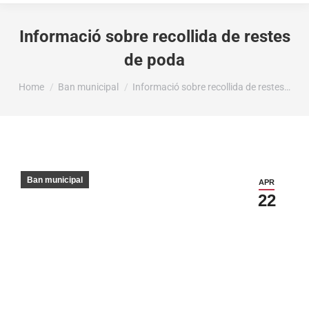
Informació sobre recollida de restes
de poda
You are here:
Home
Ban municipal
Informació sobre recollida de restes…
Ban municipal
APR
22