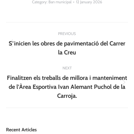
Category:
Ban municipal
12 January 2026
Post
PREVIOUS
navigation
S’inicien les obres de pavimentació del Carrer
Previous
la Creu
post:
NEXT
Finalitzen els treballs de millora i manteniment
Next
de l’Àrea Esportiva Ivan Alemant Puchol de la
post:
Carroja.
Recent Articles