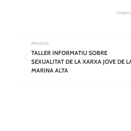
Category
Post
PREVIOUS
navigation
TALLER INFORMATIU SOBRE
Previous
SEXUALITAT DE LA XARXA JOVE DE L
post:
MARINA ALTA