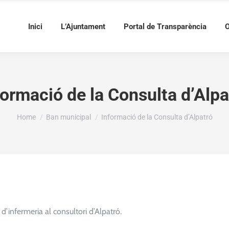
Inici
L’Ajuntament
Portal de Transparència
O
formació de la Consulta d’Alpa
You are here:
Home
Ban municipal
Informació de la Consulta d’Alpatró
d’infermeria al consultori d’Alpatró.