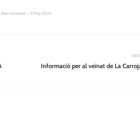
:
Ban municipal
11 May 2026
NEX
Next
A
Informació per al veïnat de La Carroj
post: