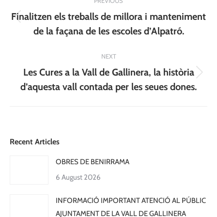
PREVIOUS
navigation
Finalitzen els treballs de millora i manteniment
Previous
de la façana de les escoles d’Alpatró.
post:
NEXT
Les Cures a la Vall de Gallinera, la història
Next
d’aquesta vall contada per les seues dones.
post:
Recent Articles
OBRES DE BENIRRAMA
6 August 2026
INFORMACIÓ IMPORTANT ATENCIÓ AL PÚBLIC
AJUNTAMENT DE LA VALL DE GALLINERA