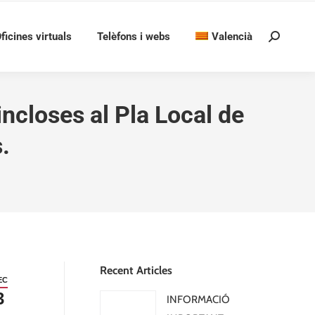
ficines virtuals
Telèfons i webs
Valencià
Search:
incloses al Pla Local de
.
Recent Articles
EC
3
INFORMACIÓ