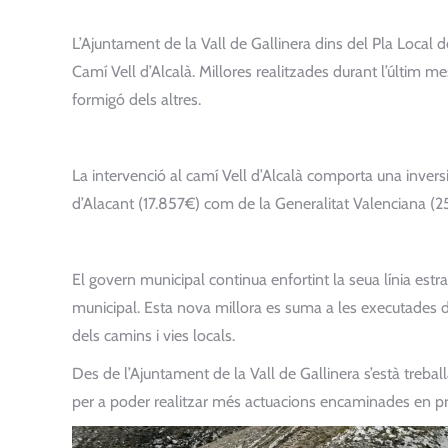
L’Ajuntament de la Vall de Gallinera dins del Pla Local de
Camí Vell d’Alcalà. Millores realitzades durant l’últim
formigó dels altres.
La intervenció al camí Vell d’Alcalà comporta una inve
d’Alacant (17.857€) com de la Generalitat Valenciana (25
El govern municipal continua enfortint la seua línia estra
municipal. Esta nova millora es suma a les executades du
dels camins i vies locals.
Des de l’Ajuntament de la Vall de Gallinera s’està treball
per a poder realitzar més actuacions encaminades en pro