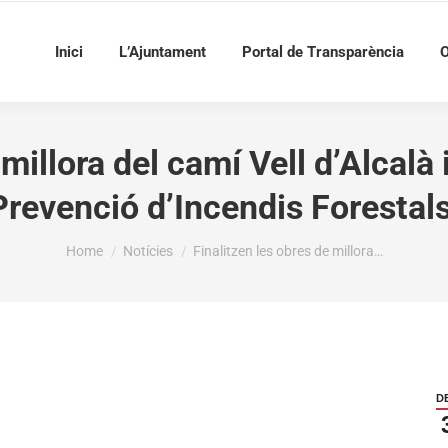
Inici
L’Ajuntament
Portal de Transparència
O
 millora del camí Vell d’Alcalà 
Prevenció d’Incendis Forestals
You are here:
Home
Notícies
Finalitzen les obres de millora…
D