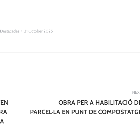
Destacades
31 October 2025
NEX
VEN
OBRA PER A HABILITACIÓ D
Next
ERA
PARCEL·LA EN PUNT DE COMPOSTATG
post:
RA