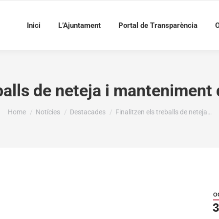
Inici
L’Ajuntament
Portal de Transparència
O
eballs de neteja i manteniment
You are here:
Home
Notícies
Destacades
Finalitzen els treballs de neteja…
O
3