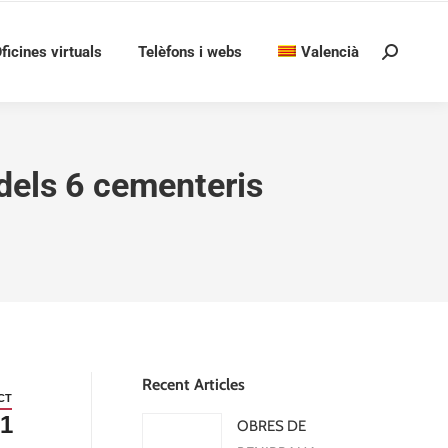
ficines virtuals
Telèfons i webs
Valencià
Search:
 dels 6 cementeris
Recent Articles
CT
1
OBRES DE