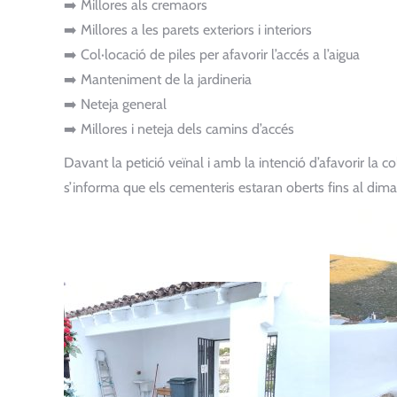
➡️ Millores als cremaors
➡️ Millores a les parets exteriors i interiors
➡️ Col·locació de piles per afavorir l’accés a l’aigua
➡️ Manteniment de la jardineria
➡️ Neteja general
➡️ Millores i neteja dels camins d’accés
Davant la petició veïnal i amb la intenció d’afavorir la col
s’informa que els cementeris estaran oberts fins al dim