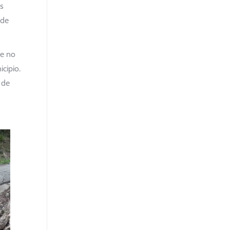
as
 de
ue no
cipio.
 de