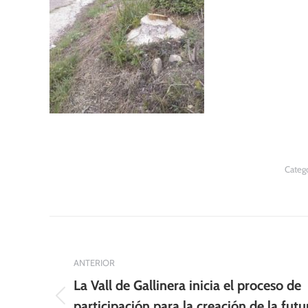
Catego
Navegación
entre
ANTERIOR
publicaciones
La Vall de Gallinera inicia el proceso de
Publicación
participación para la creación de la futu