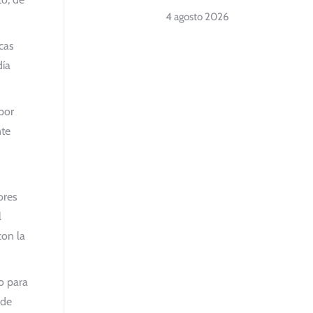
4 agosto 2026
icas
día
 por
nte
ores
l
con la
o para
 de