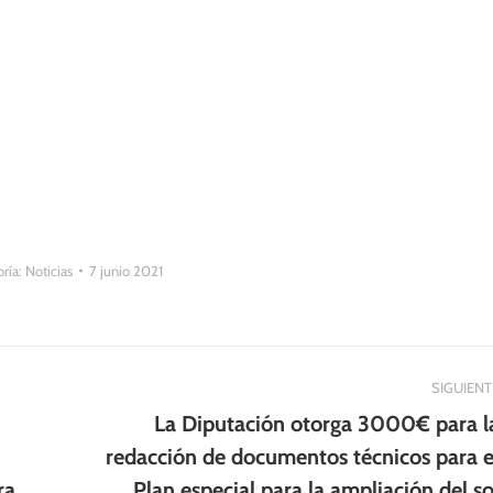
ría:
Noticias
7 junio 2021
SIGUIENT
La Diputación otorga 3000€ para l
redacción de documentos técnicos para e
Publicación
ra
Plan especial para la ampliación del so