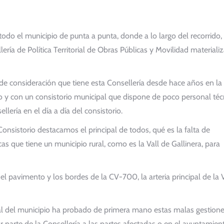
todo el municipio de punta a punta, donde a lo largo del recorrido,
ería de Política Territorial de Obras Públicas y Movilidad materiali
de consideración que tiene esta Consellería desde hace años en la 
o y con un consistorio municipal que dispone de poco personal téc
llería en el día a día del consistorio.
onsistorio destacamos el principal de todos, qué es la falta de
as que tiene un municipio rural, como es la Vall de Gallinera, para
el pavimento y los bordes de la CV-700, la arteria principal de la 
rial del municipio ha probado de primera mano estas malas gestion
 parte de la Consellería a las partes afectadas o en el ayuntamien