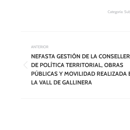
Categoría:
Sub
Navegación
entre
ANTERIOR
NEFASTA GESTIÓN DE LA CONSELLER
publicaciones
DE POLÍTICA TERRITORIAL, OBRAS
Publicación
PÚBLICAS Y MOVILIDAD REALIZADA 
anterior:
LA VALL DE GALLINERA