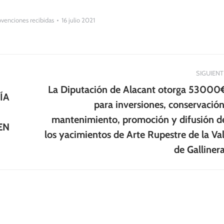
venciones recibidas
16 julio 2021
SIGUIENT
La Diputación de Alacant otorga 53000
ÍA
para inversiones, conservación
Publicación
mantenimiento, promoción y difusión d
EN
siguiente:
los yacimientos de Arte Rupestre de la Val
de Gallinera