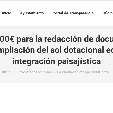
Inicio
Ayuntamiento
Portal de Transparencia
Oficin
00€ para la redacción de doc
mpliación del sol dotacional e
integración paisajística
Estás aquí:
Inicio
Subvenciones recibidas
La Diputación otorga 3000€ para…