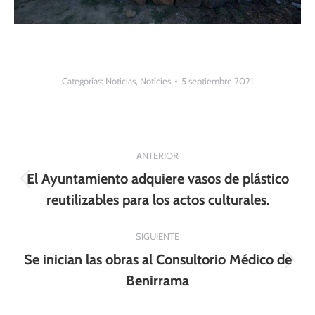
Categorías:
Noticias
,
Notícies
5 septiembre 2021
Navegación
ANTERIOR
entre
El Ayuntamiento adquiere vasos de plástico
Publicación
publicaciones
reutilizables para los actos culturales.
anterior:
SIGUIENTE
Se inician las obras al Consultorio Médico de
Publicación
Benirrama
siguiente: