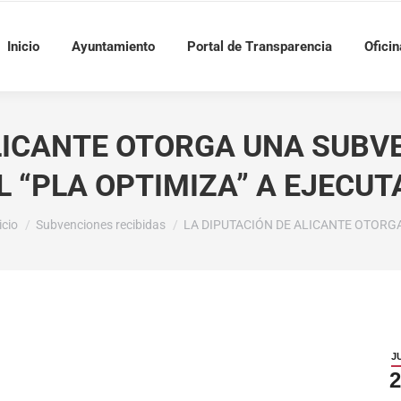
Inicio
Ayuntamiento
Portal de Transparencia
Oficin
ALICANTE OTORGA UNA SUBV
L “PLA OPTIMIZA” A EJECUT
tás aquí:
icio
Subvenciones recibidas
LA DIPUTACIÓN DE ALICANTE OTORG
J
2