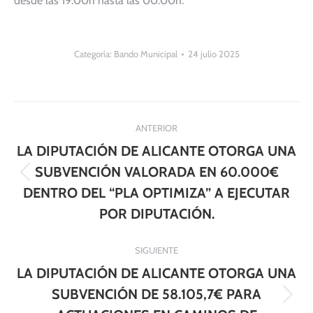
desde las 19:00h hasta las 00:00h.
Categoría:
Bando Municipal
24 julio 2025
Navegación
ANTERIOR
entre
LA DIPUTACIÓN DE ALICANTE OTORGA UNA
publicaciones
SUBVENCIÓN VALORADA EN 60.000€
Publicación
DENTRO DEL “PLA OPTIMIZA” A EJECUTAR
anterior:
POR DIPUTACIÓN.
SIGUIENTE
LA DIPUTACIÓN DE ALICANTE OTORGA UNA
SUBVENCIÓN DE 58.105,7€ PARA
Publicación