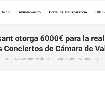
Inicio
Ayuntamiento
Portal de Transparencia
Oficin
cant otorga 6000€ para la real
s Conciertos de Cámara de Val
Estás aquí:
Inicio
Subvenciones recibidas
La Diputación de Alacant otorga…