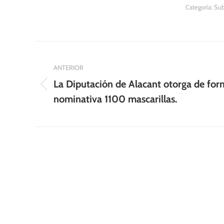
Categoría:
Sub
Navegación
entre
ANTERIOR
La Diputación de Alacant otorga de fo
publicaciones
Publicación
nominativa 1100 mascarillas.
anterior: