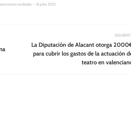
venciones recibidas
16 julio 2021
SIGUIENT
La Diputación de Alacant otorga 2000
rma
Publicación
para cubrir los gastos de la actuación d
siguiente:
teatro en valencian