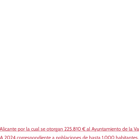
 Alicante por la cual se otorgan 225.810 € al Ayuntamiento de la Va
CA 2024 correspondiente a poblaciones de hasta 1.000 habitantes.