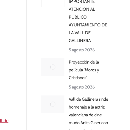
IMPORTANTE
ATENCIÓN AL
PÚBLICO
AYUNTAMIENTO DE
LA VALL DE
GALLINERA
5 agosto 2026
Proyección de la
película ‘Moros y
Cristianos’
5 agosto 2026
Vall de Gallinera rinde
homenaje a la actriz
valenciana de cine
ll de
mudo Anita Giner con