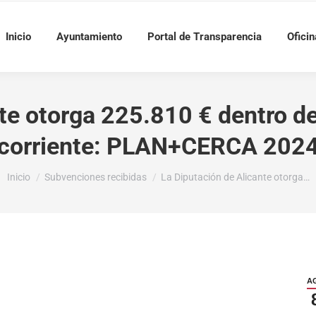
Inicio
Ayuntamiento
Portal de Transparencia
Oficin
te otorga 225.810 € dentro d
corriente: PLAN+CERCA 202
Estás aquí:
Inicio
Subvenciones recibidas
La Diputación de Alicante otorga…
A