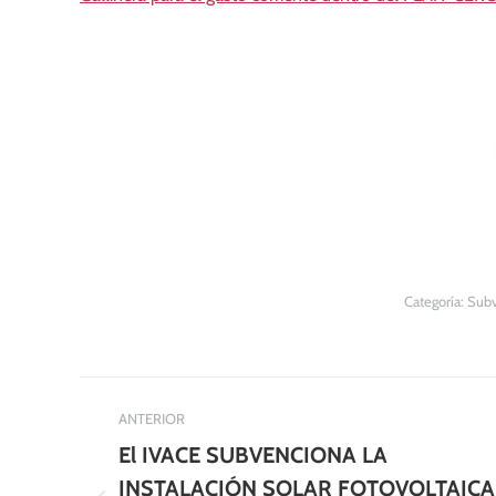
Categoría:
Subv
Navegación
ANTERIOR
entre
El IVACE SUBVENCIONA LA
INSTALACIÓN SOLAR FOTOVOLTAICA