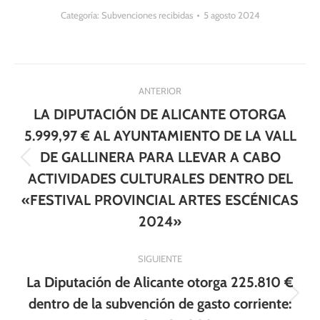
Categoría:
Subvenciones recibidas
5 agosto 2024
Navegación
ANTERIOR
entre
LA DIPUTACIÓN DE ALICANTE OTORGA
publicaciones
5.999,97 € AL AYUNTAMIENTO DE LA VALL
DE GALLINERA PARA LLEVAR A CABO
Publicación
ACTIVIDADES CULTURALES DENTRO DEL
anterior:
«FESTIVAL PROVINCIAL ARTES ESCÉNICAS
2024»
SIGUIENTE
La Diputación de Alicante otorga 225.810 €
Publicación
dentro de la subvención de gasto corriente: