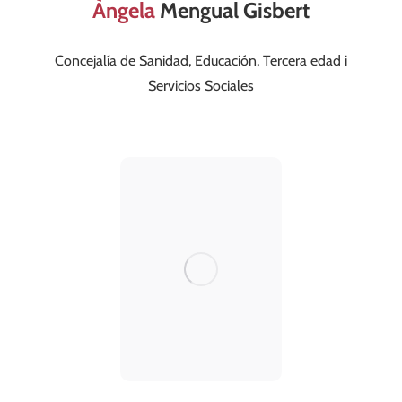
Àngela
Mengual Gisbert
Concejalía de Sanidad, Educación, Tercera edad i
social@valldegallinera.es
Servicios Sociales
664 268 378