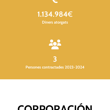
1.134.984
€
Diners atorgats
3
Persones contractades 2023-2024
CORPORACIÓN