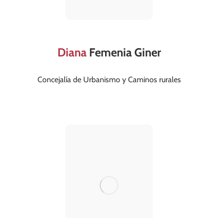
Diana
Femenia Giner
Concejalía de Urbanismo y Caminos rurales
regidoriaurbanisme@valldegallinera.es
663 518 369