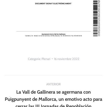
Categoría:
Plenari
16 noviembre 2022
Navegación
ANTERIOR
entre
La Vall de Gallinera se agermana con
publicaciones
Puigpunyent de Mallorca, un emotivo acto para
Publicación
cerrar las III Jornadas de Repoblación