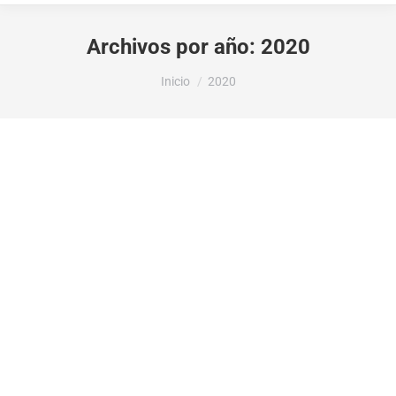
Archivos por año:
2020
Estás aquí:
Inicio
2020
La Diputación Provincial de Alicante
otorga 1382.44€ para elaborar en Plan
Interno de Igualdad del Ayuntamiento de
Vall de Gallinera
Subvenciones recibidas
Por
ed84f531a7
27 octubre 2020
La Consellería de Educación, Cultura y