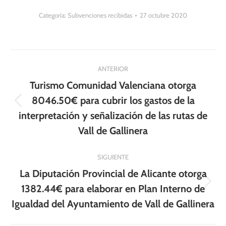
Categoría:
Subvenciones recibidas
27 octubre 2020
Navegación
ANTERIOR
entre
Turismo Comunidad Valenciana otorga
publicaciones
8046.50€ para cubrir los gastos de la
Publicación
interpretación y señalización de las rutas de
anterior:
Vall de Gallinera
SIGUIENTE
La Diputación Provincial de Alicante otorga
Publicación
1382.44€ para elaborar en Plan Interno de
siguiente:
Igualdad del Ayuntamiento de Vall de Gallinera