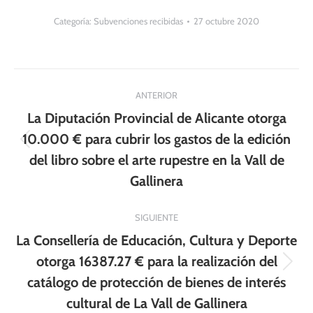
Categoría:
Subvenciones recibidas
27 octubre 2020
Navegación
ANTERIOR
entre
La Diputación Provincial de Alicante otorga
publicaciones
10.000 € para cubrir los gastos de la edición
Publicación
del libro sobre el arte rupestre en la Vall de
anterior:
Gallinera
SIGUIENTE
La Consellería de Educación, Cultura y Deporte
otorga 16387.27 € para la realización del
Publicación
catálogo de protección de bienes de interés
siguiente:
cultural de La Vall de Gallinera