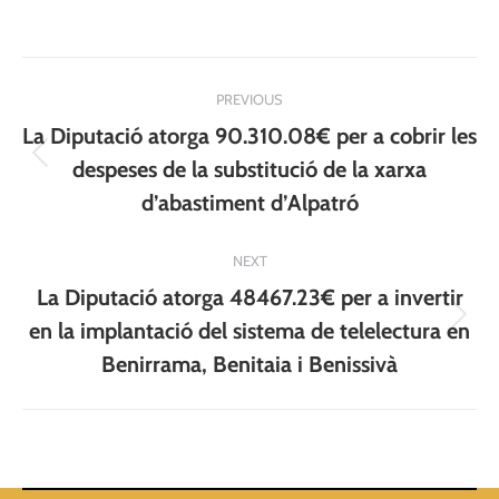
Post
PREVIOUS
navigation
La Diputació atorga 90.310.08€ per a cobrir les
Previous
despeses de la substitució de la xarxa
post:
d’abastiment d’Alpatró
NEXT
La Diputació atorga 48467.23€ per a invertir
Next
en la implantació del sistema de telelectura en
post:
Benirrama, Benitaia i Benissivà