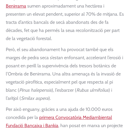
Benirrama
sumen aproximadament una hectàrea i
presenten un elevat pendent, superior al 70% de mitjana. Es
tracta d’antics bancals de secà abandonats des de fa
dècades, fet que ha permés la seua recolonització per part
de la vegetació forestal.
Però, el seu abandonament ha provocat també que els
marges de pedra seca s’estan enfonsant, accelerant l’erosió i
posant en perill la supervivència dels tresors botànics de
l’Ombria de Benirrama. Una altra amenaça és la invasió de
vegetació pirofítica, especialment pel que respecta al pi
blanc (
Pinus halepensis
), l’esbarzer (
Rubus ulmifolius
) i
l’arítjol (
Smilax aspera
).
Per això enguany, gràcies a una ajuda de 10.000 euros
concedida per la
primera Convocatòria Mediambiental
Fundació Bancaixa i Bankia
, han posat en marxa un projecte