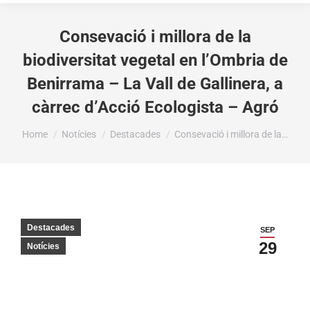
Consevació i millora de la
biodiversitat vegetal en l’Ombria de
Benirrama – La Vall de Gallinera, a
càrrec d’Acció Ecologista – Agró
You are here:
Home
Notícies
Destacades
Consevació i millora de la…
Destacades
SEP
29
Notícies