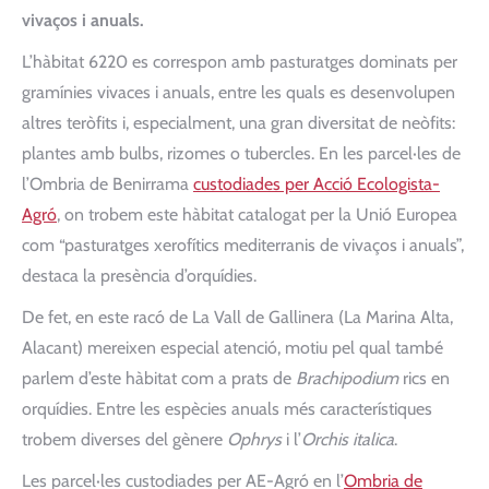
vivaços i anuals.
L’hàbitat 6220 es correspon amb pasturatges dominats per
gramínies vivaces i anuals, entre les quals es desenvolupen
altres teròfits i, especialment, una gran diversitat de neòfits:
plantes amb bulbs, rizomes o tubercles. En les parcel·les de
l’Ombria de Benirrama
custodiades per Acció Ecologista-
Agró
, on trobem este hàbitat catalogat per la Unió Europea
com “pasturatges xerofítics mediterranis de vivaços i anuals”,
destaca la presència d’orquídies.
De fet, en este racó de La Vall de Gallinera (La Marina Alta,
Alacant) mereixen especial atenció, motiu pel qual també
parlem d’este hàbitat com a prats de
Brachipodium
rics en
orquídies. Entre les espècies anuals més característiques
trobem diverses del gènere
Ophrys
i l’
Orchis italica
.
Les parcel·les custodiades per AE-Agró en l’
Ombria de