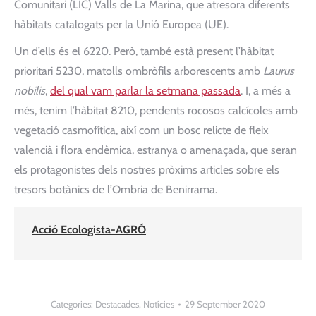
Comunitari (LIC) Valls de La Marina, que atresora diferents
hàbitats catalogats per la Unió Europea (UE).
Un d’ells és el 6220. Però, també està present l’hàbitat
prioritari 5230, matolls ombròfils arborescents amb
Laurus
nobilis
,
del qual vam parlar la setmana passada
. I, a més a
més, tenim l’hàbitat 8210, pendents rocosos calcícoles amb
vegetació casmofítica, així com un bosc relicte de fleix
valencià i flora endèmica, estranya o amenaçada, que seran
els protagonistes dels nostres pròxims articles sobre els
tresors botànics de l’Ombria de Benirrama.
Acció Ecologista-AGRÓ
Categories:
Destacades
,
Notícies
29 September 2020