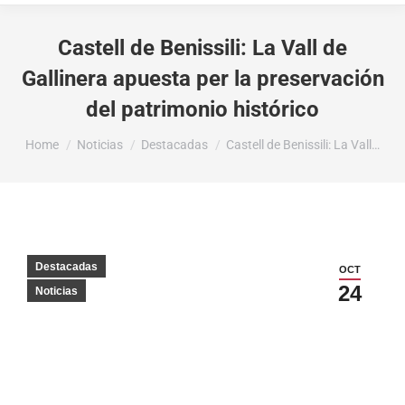
Castell de Benissili: La Vall de
Gallinera apuesta per la preservación
del patrimonio histórico
You are here:
Home
Noticias
Destacadas
Castell de Benissili: La Vall…
Destacadas
OCT
24
Noticias