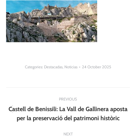
Categories:
Destacadas
,
Noticias
24 October 2025
Post
PREVIOUS
navigation
Castell de Benissili: La Vall de Gallinera aposta
Previous
per la preservació del patrimoni històric
post:
NEXT